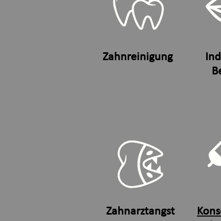
Zahnreinigung
Ind
B
Zahnarztangst
Kons