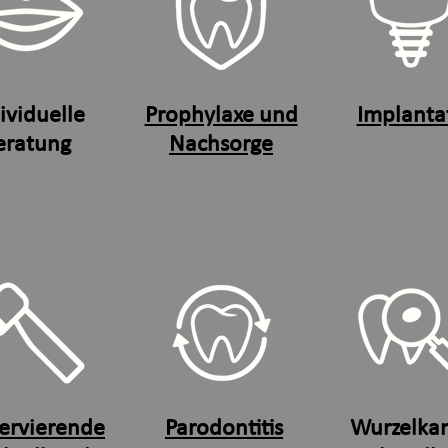
ividuelle
Prophylaxe und
Implanta
eratung
Nachsorge
ervierende
Parodontitis
Wurzelkan