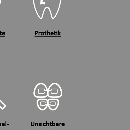
te
Prothetik
al-
Unsichtbare