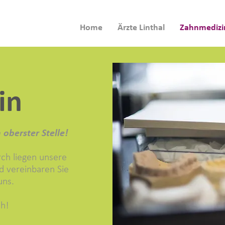
Home
Ärzte Linthal
Zahnmedizi
in
oberster Stelle!
rch liegen unsere
nd vereinbaren Sie
uns.
ch!